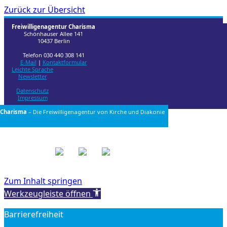
Zurück zur Übersicht
Freiwilligenagentur Charisma
Schönhauser Allee 141
10437 Berlin
Telefon 030 440 308 141
E-Mail
|
Kontaktformular
Leichte Sprache
Newsletter
Datenschutz
Impressum
Charisma
– Die Freiwilligenagentur von
Kirche und Diakonie
Zum Inhalt springen
Werkzeugleiste öffnen
Barrierefreiheit