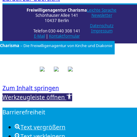
Freiwilligenagentur Charisma
Leichte Sprache
Schönhauser Allee 141
Newsletter
10437 Berlin
Datenschutz
Telefon 030 440 308 141
Impressum
E-Mail
|
Kontaktformular
Charisma
– Die Freiwilligenagentur von
Kirche und Diakonie
Zum Inhalt springen
Werkzeugleiste öffnen
Barrierefreiheit
Text vergrößern
Text verkleinern