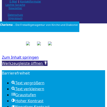
E-Mail
|
Kontaktformular
Leichte Sprache
Newsletter
Datenschutz
Impressum
Charisma
– Die Freiwilligenagentur von
Kirche und Diakonie
Zum Inhalt springen
Werkzeugleiste öffnen
Barrierefreiheit
Text vergrößern
Text verkleinern
Graustufen
Hoher Kontrast
Negativer Kontrast