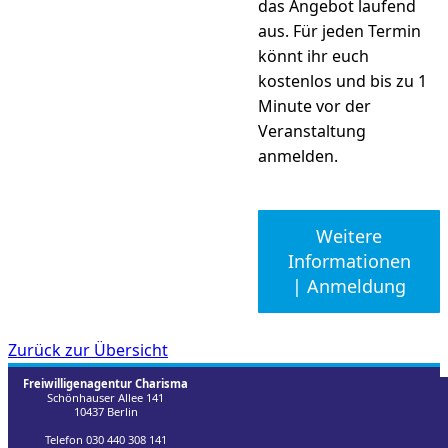
das Angebot laufend
aus. Für jeden Termin
könnt ihr euch
kostenlos und bis zu 1
Minute vor der
Veranstaltung
anmelden.
Weitere
Informationen
| Anmeldung
Zurück zur Übersicht
Freiwilligenagentur Charisma
Schönhauser Allee 141
10437 Berlin
Telefon 030 440 308 141