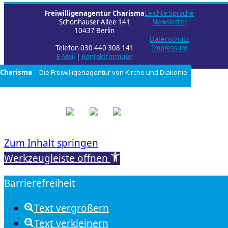
Freiwilligenagentur Charisma
Leichte Sprache
Schönhauser Allee 141
Newsletter
10437 Berlin
Datenschutz
Telefon 030 440 308 141
Impressum
E-Mail
|
Kontaktformular
Charisma
– Die Freiwilligenagentur von
Kirche und Diakonie
Zum Inhalt springen
Werkzeugleiste öffnen
Barrierefreiheit
Text vergrößern
Text verkleinern