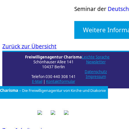
Seminar der
Deutsch
Weitere Inform
Zurück zur Übersicht
Freiwilligenagentur Charisma
Leichte Sprache
Schönhauser Allee 141
Newsletter
10437 Berlin
Datenschutz
Telefon 030 440 308 141
Impressum
E-Mail
|
Kontaktformular
Charisma
– Die Freiwilligenagentur von
Kirche und Diakonie