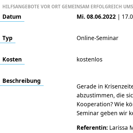
HILFSANGEBOTE VOR ORT GEMEINSAM ERFOLGREICH UMS
Datum
Mi. 08.06.2022
|
17.
Typ
Online-Seminar
Kosten
kostenlos
Beschrei­bung
Gerade in Krisenzeit
abzustimmen, die sic
Kooperation? Wie kön
Seminar geben wir ko
Referentin:
Larissa 