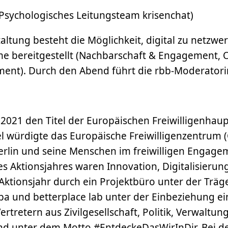
(Psychologisches Leitungsteam krisenchat)
ltung besteht die Möglichkeit, digital zu netzwe
e bereitgestellt (Nachbarschaft & Engagement,
ent). Durch den Abend führt die rbb-Moderatori
hr 2021 den Titel der Europäischen Freiwilligenha
tel würdigte das Europäische Freiwilligenzentrum
erlin und seine Menschen im freiwilligen Engage
s Aktionsjahres waren Innovation, Digitalisierung
Aktionsjahr durch ein Projektbüro unter der Träg
pa und betterplace lab unter der Einbeziehung e
rtretern aus Zivilgesellschaft, Politik, Verwaltun
and unter dem Motto #EntdeckeDasWirInDir. Bei d