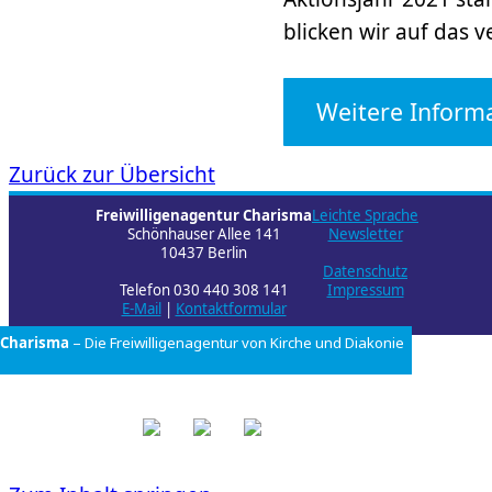
blicken wir auf das 
Weitere Inform
Zurück zur Übersicht
Freiwilligenagentur Charisma
Leichte Sprache
Schönhauser Allee 141
Newsletter
10437 Berlin
Datenschutz
Telefon 030 440 308 141
Impressum
E-Mail
|
Kontaktformular
Charisma
– Die Freiwilligenagentur von
Kirche und Diakonie