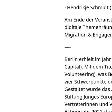
· Hendrikje Schmidt 
Am Ende der Veransta
digitale Themenräum
Migration & Engagem
—-
Berlin erhielt im Ja
Capital). Mit dem Ti
Volunteering), was B
vier Schwerpunkte de
Gestaltet wurde das 
Stiftung Junges Euro
Vertreterinnen und Ve
Aktionsjahr 2021 st