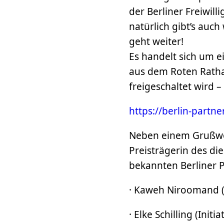
der Berliner Freiwil
natürlich gibt’s auc
geht weiter!
Es handelt sich um ei
aus dem Roten Ratha
freigeschaltet wird 
https://berlin-part
Neben einem Grußwor
Preisträgerin des di
bekannten Berliner 
· Kaweh Niroomand (G
· Elke Schilling (Init