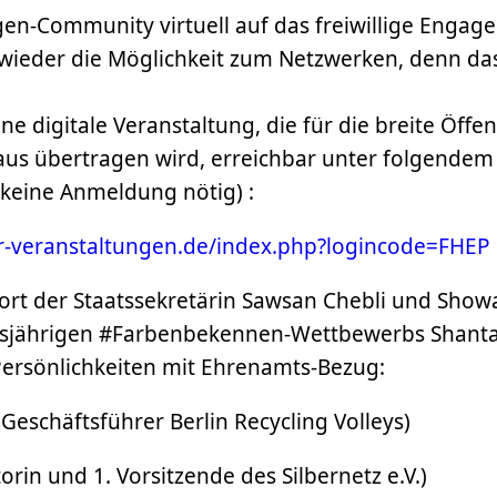
ligen-Community virtuell auf das freiwillige Engag
h wieder die Möglichkeit zum Netzwerken, denn d
ne digitale Veranstaltung, die für die breite Öffe
us übertragen wird, erreichbar unter folgendem 
– keine Anmeldung nötig) :
ner-veranstaltungen.de/index.php?logincode=FHEP
t der Staatssekretärin Sawsan Chebli und Showa
esjährigen #Farbenbekennen-Wettbewerbs Shantal,
Persönlichkeiten mit Ehrenamts-Bezug:
eschäftsführer Berlin Recycling Volleys)
iatorin und 1. Vorsitzende des Silbernetz e.V.)