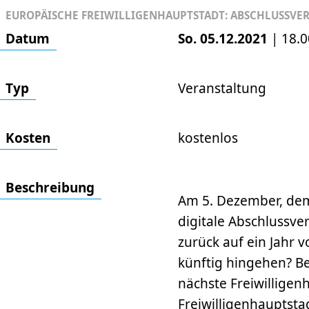
EUROPÄISCHE FREIWILLIGENHAUPTSTADT: ABSCHLUSSVE
Datum
So. 05.12.2021
|
18.0
Typ
Veranstaltung
Kosten
kostenlos
Beschrei­bung
Am 5. Dezember, dem 
digitale Abschlussve
zurück auf ein Jahr 
künftig hingehen? Be
nächste Freiwillige
Freiwilligenhauptst