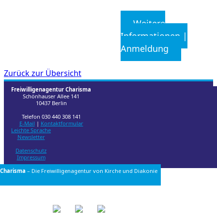
Weitere
Informationen |
Anmeldung
Zurück zur Übersicht
Freiwilligenagentur Charisma
Schönhauser Allee 141
10437 Berlin
Telefon 030 440 308 141
E-Mail
|
Kontaktformular
Leichte Sprache
Newsletter
Datenschutz
Impressum
Charisma
– Die Freiwilligenagentur von
Kirche und Diakonie